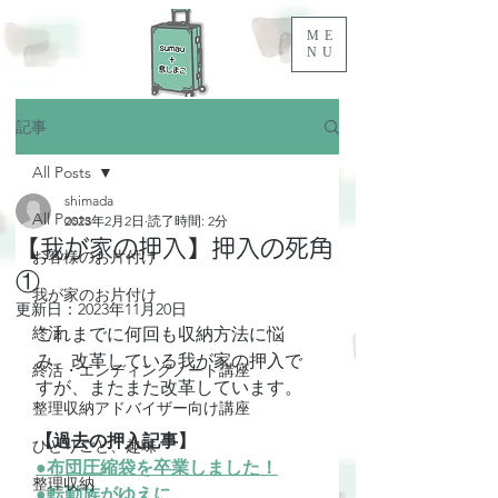
ME
NU
記事
All Posts
shimada
All Posts
2023年2月2日
読了時間: 2分
【我が家の押入】押入の死角
お客様のお片付け
①
我が家のお片付け
更新日：
2023年11月20日
終活
これまでに何回も収納方法に悩
み、改革している我が家の押入で
終活・エンディングノート講座
すが、またまた改革しています。
整理収納アドバイザー向け講座
【過去の押入記事】
ひとりごと、趣味
●布団圧縮袋を卒業しました！
整理収納
●転勤族がゆえに