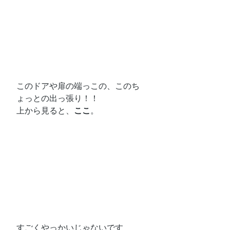
このドアや扉の端っこの、このち
ょっとの出っ張り！！
上から見ると、
ここ
。
すごくやっかいじゃないです