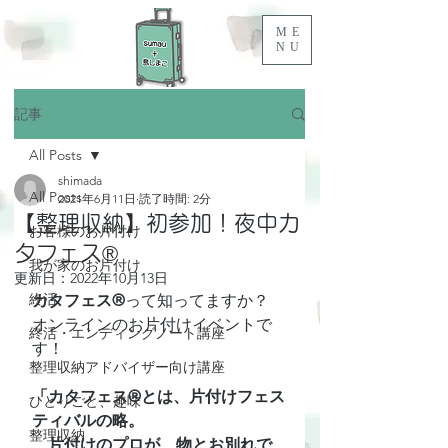
ME
NU
記事
All Posts
shimada
All Posts
2021年6月11日
読了時間: 2分
【整理収納】初参加！夜中カ
お客様のお片付け
タフェス®
我が家のお片付け
更新日：
2022年10月13日
終活
カタフェス®
って知ってますか？
オンラインのお片付けイベントで
終活・エンディングノート講座
す！
整理収納アドバイザー向け講座
「カタフェス®とは、片付けフェス
ひとりごと、趣味
ティバルの略。
整理収納
　片付けのプロが、物とお別れで