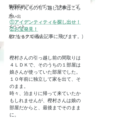
整理収納アドバイザー スキルアップ
樫村さんちの引っ越し記事はこち
ら。
思い出
①アイデンティティを探し出せ！
イベント
②お宝発見！
(クリックで過去記事に飛びます。)
星になるアルバム
樫村さんの引っ越し前の間取りは
４ＬＤＫで、そのうちの１部屋は
娘さんが使っていた部屋でした。
１０年前に独立して家を出て、そ
のまま。
時々、泊まりに帰って来ていたか
もしれませんが、樫村さんは娘の
部屋だからと、最後までそのまま
に。