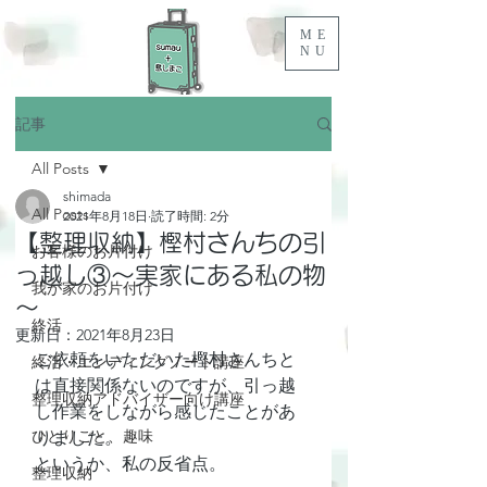
ME
NU
記事
All Posts
shimada
All Posts
2021年8月18日
読了時間: 2分
【整理収納】樫村さんちの引
お客様のお片付け
っ越し③～実家にある私の物
我が家のお片付け
～
終活
更新日：
2021年8月23日
ご依頼をいただいた樫村さんちと
終活・エンディングノート講座
は直接関係ないのですが、引っ越
整理収納アドバイザー向け講座
し作業をしながら感じたことがあ
ひとりごと、趣味
りました。
というか、私の反省点。
整理収納