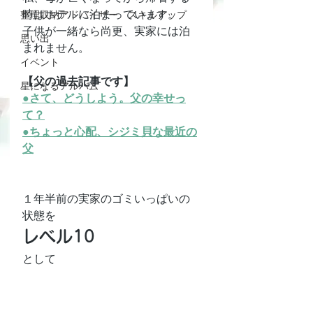
時はホテルに泊まっています。
整理収納アドバイザー スキルアップ
子供が一緒なら尚更、実家には泊
思い出
まれません。
イベント
【父の過去記事です】
星になるアルバム
●さて、どうしよう。父の幸せっ
て？
●ちょっと心配、シジミ貝な最近の
父
１年半前の実家のゴミいっぱいの
状態を
レベル10
として