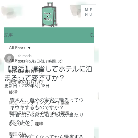
ME
NU
記事
All Posts
shimada
All Posts
2022年5月2日
読了時間: 3分
【終活】帰省してホテルに泊
お客様のお片付け
まるって変ですか？
我が家のお片付け
更新日：
2022年5月18日
終活
皆さん、自分の実家に帰るってウ
終活・エンディングノート講座
キウキするものですか？
整理収納アドバイザー向け講座
帰省したら家に泊まるのが当たり
前ですか？
ひとりごと、趣味
整理収納
私、母が亡くなってから帰省する