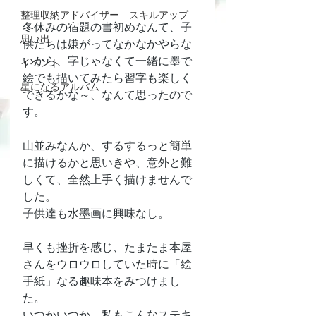
整理収納アドバイザー スキルアップ
冬休みの宿題の書初めなんて、子
思い出
供たちは嫌がってなかなかやらな
いから、字じゃなくて一緒に墨で
イベント
絵でも描いてみたら習字も楽しく
星になるアルバム
できるかな～、なんて思ったので
す。
山並みなんか、するするっと簡単
に描けるかと思いきや、意外と難
しくて、全然上手く描けませんで
した。
子供達も水墨画に興味なし。
早くも挫折を感じ、たまたま本屋
さんをウロウロしていた時に「絵
手紙」なる趣味本をみつけまし
た。
いつかいつか、私もこんなステキ