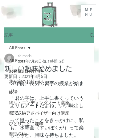
ME
NU
記事
All Posts
shimada
All Posts
2021年7月28日
読了時間: 2分
新しい趣味始めました
お客様のお片付け
更新日：
2021年8月5日
我が家のお片付け
３年前、長男の習字の授業が始ま
り、
終活
「君の字は、上手に書くっていう
終活・エンディングノート講座
よりもアートだよね、いい味出し
てる！！」
整理収納アドバイザー向け講座
って思ったことをきっかけに、私
ひとりごと、趣味
も、水墨画（すいぼくが）って楽
整理収納
しそうと、興味を持ちました。