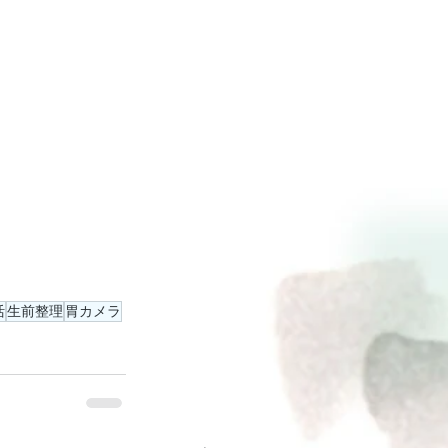
活
生前整理
胃カメラ