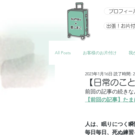
プロフィー
出張！お片
All Posts
お客様のお片付け
我
2023年1月16日
読了時間: 
整理収納アドバイザー向け講座
【日常のこ
前回の記事の続きな
【前回の記事】たま
イベント
星になるアルバム
人は、眠りにつく瞬
毎日毎日、死ぬ練習