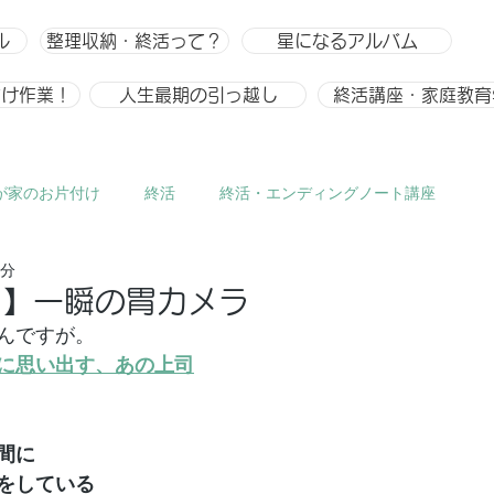
ル
整理収納・終活って？
星になるアルバム
付け作業！
人生最期の引っ越し
終活講座・家庭教育
が家のお片付け
終活
終活・エンディングノート講座
2分
ひとりごと、趣味
整理収納
整理収納アドバイザー スキ
と】一瞬の胃カメラ
んですが。
に思い出す、あの上司
間に
をしている