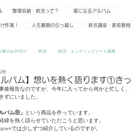
ル
整理収納・終活って？
星になるアルバム
付け作業！
人生最期の引っ越し
終活講座・家庭教育
が家のお片付け
終活
終活・エンディングノート講座
2分
ひとりごと、趣味
整理収納
整理収納アドバイザー スキ
アルバム】想いを熱く語ります①き
事後報告なのですが、今年に入ってから何かと忙しく、
きずにいました。
ルバムⓇ」
という商品を作っています。
経緯を熱く語らせていただこうと思います。
tagramでは少しずつ紹介しているのですが。