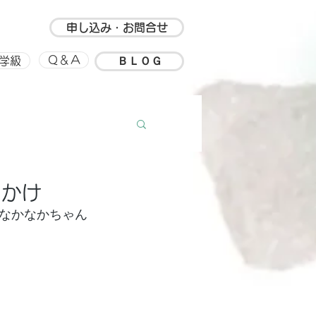
申し込み・お問合せ
ＢＬＯＧ
Ｑ＆Ａ
学級
ルアップ
思い出
っかけ
なかなかちゃん