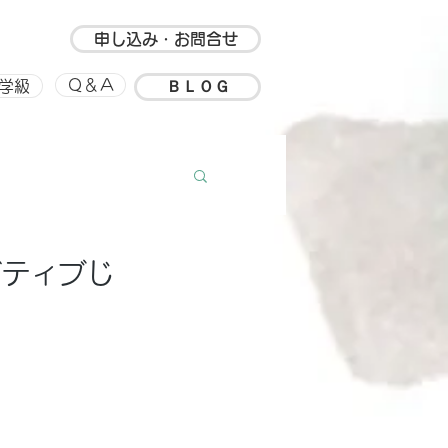
申し込み・お問合せ
ＢＬＯＧ
Ｑ＆Ａ
学級
ルアップ
思い出
ガティブじ