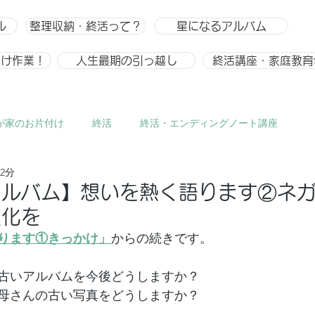
ル
整理収納・終活って？
星になるアルバム
付け作業！
人生最期の引っ越し
終活講座・家庭教育
が家のお片付け
終活
終活・エンディングノート講座
2分
ひとりごと、趣味
整理収納
整理収納アドバイザー スキ
アルバム】想いを熱く語ります②ネ
文化を
ります①きっかけ」
からの続きです。
古いアルバムを今後どうしますか？
母さんの古い写真をどうしますか？