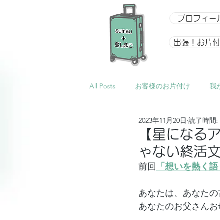
プロフィー
出張！お片
All Posts
お客様のお片付け
我
2023年11月20日
読了時間: 
整理収納アドバイザー向け講座
【星になる
ゃない終活
イベント
星になるアルバム
前回
「想いを熱く語
あなたは、あなたの
あなたのお父さんお