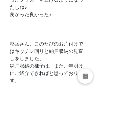
たしね♪
良かった良かった♪
杉岳さん、このたびのお片付けで
はキッチン回りと納戸収納の見直
しをしました。
納戸収納の様子は、また、年明け
にご紹介できればと思っておりま
す。
杉岳さんちのかわいい赤ちゃんに
癒され、ウチの子達が小さかった
頃のことを思い出しました。
次回、「
カオスだった８年前のお
風呂タイム
」です。