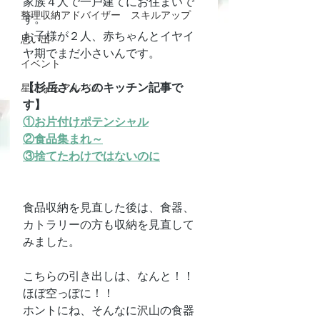
家族４人で一戸建てにお住まいで
整理収納アドバイザー スキルアップ
す。
お子様が２人、赤ちゃんとイヤイ
思い出
ヤ期でまだ小さいんです。
イベント
【杉岳さんちのキッチン記事で
星になるアルバム
す】
①お片付けポテンシャル
②食品集まれ～
③捨てたわけではないのに
食品収納を見直した後は、食器、
カトラリーの方も収納を見直して
みました。
こちらの引き出しは、なんと！！
ほぼ空っぽに！！
ホントにね、そんなに沢山の食器