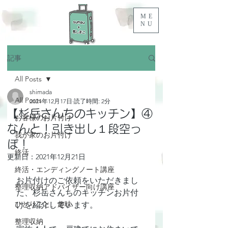
ME
NU
記事
All Posts
shimada
All Posts
2021年12月17日
読了時間: 2分
【杉岳さんちのキッチン】④
お客様のお片付け
なんと！引き出し１段空っ
我が家のお片付け
ぽ！
終活
更新日：
2021年12月21日
終活・エンディングノート講座
お片付けのご依頼をいただきまし
整理収納アドバイザー向け講座
た、杉岳さんちのキッチンお片付
ひとりごと、趣味
けを紹介しています。
整理収納