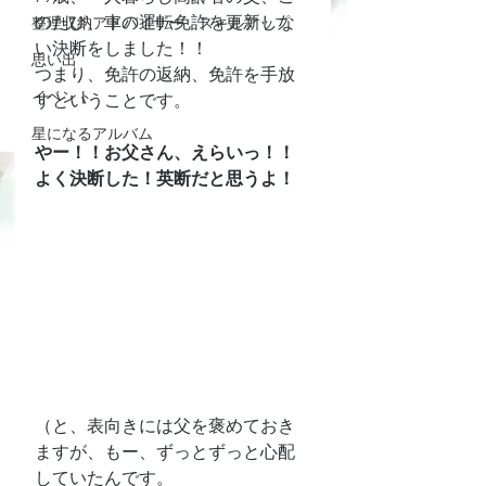
のたび、車の運転免許を更新しな
整理収納アドバイザー スキルアップ
い決断をしました！！
思い出
つまり、免許の返納、免許を手放
イベント
すということです。
星になるアルバム
やー！！お父さん、えらいっ！！
よく決断した！英断だと思うよ！
（と、表向きには父を褒めておき
ますが、もー、ずっとずっと心配
していたんです。