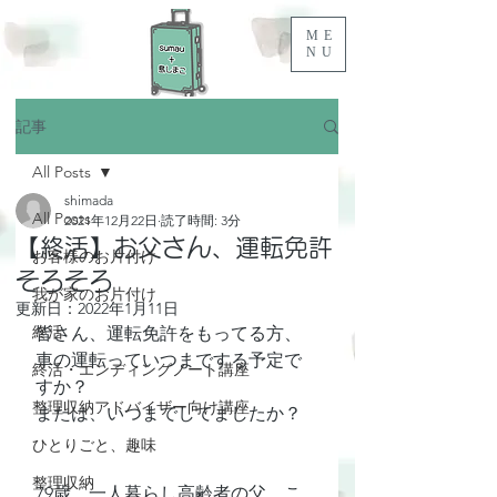
ME
NU
記事
All Posts
shimada
All Posts
2021年12月22日
読了時間: 3分
【終活】お父さん、運転免許
お客様のお片付け
そろそろ
我が家のお片付け
更新日：
2022年1月11日
終活
皆さん、運転免許をもってる方、
車の運転っていつまでする予定で
終活・エンディングノート講座
すか？
整理収納アドバイザー向け講座
または、いつまでしてましたか？
ひとりごと、趣味
整理収納
79歳、一人暮らし高齢者の父、こ