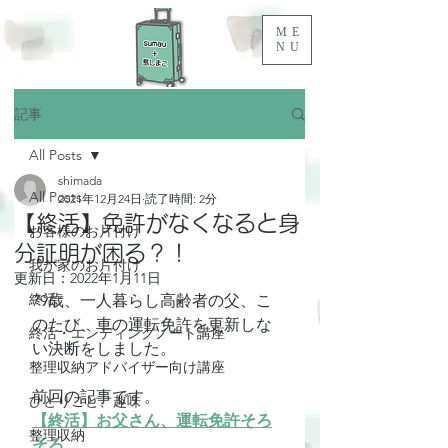
ME
NU
記事
All Posts
shimada
All Posts
2021年12月24日
読了時間: 2分
【終活】免許がなくなると身
お客様のお片付け
分証明が困る？！
我が家のお片付け
更新日：
2022年1月11日
終活
79歳、一人暮らし高齢者の父、こ
のたび、車の運転免許を更新しな
終活・エンディングノート講座
い決断をしました。
整理収納アドバイザー向け講座
前回の記事です。
ひとりごと、趣味
【終活】お父さん、運転免許そろ
整理収納
そろ