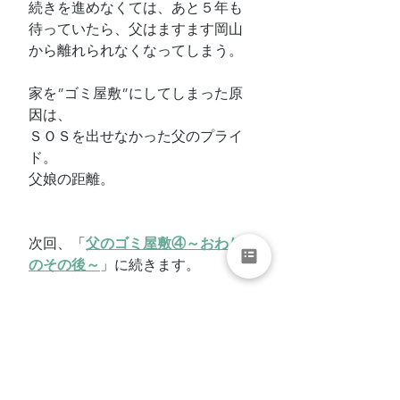
続きを進めなくては、あと５年も
待っていたら、父はますます岡山
から離れられなくなってしまう。
家を”ゴミ屋敷”にしてしまった原
因は、
ＳＯＳを出せなかった父のプライ
ド。
父娘の距離。
次回、「
父のゴミ屋敷④～おわり
のその後～
」に続きます。
お片付け
片付け
片付けられない
終活アドバイザー
終活
生前整理
老活
独居老人
高齢者一人暮らし
高齢者の困り事
セルフネグレクト
終活