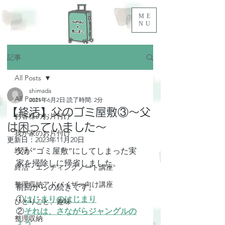
ME
NU
記事
All Posts
shimada
All Posts
2021年6月2日
読了時間: 2分
【終活】父のゴミ屋敷③～父
お客様のお片付け
は困っていました～
我が家のお片付け
更新日：
2023年11月20日
終活
父が”ゴミ屋敷”にしてしまった実
家を掃除しに帰省しました。
終活・エンディングノート講座
整理収納アドバイザー向け講座
前回からの続きです。
①
はじまりのはじまり
ひとりごと、趣味
②
それは、さながらジャングルの
整理収納
よう