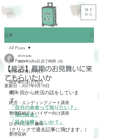
ME
NU
記事
All Posts
shimada
All Posts
2021年8月6日
読了時間: 2分
【終活】最期のお見舞いに来
お客様のお片付け
てもらいたいか
我が家のお片付け
更新日：
2021年8月18日
終活
前々回から終活の話をしていま
す。
終活・エンディングノート講座
「自分の余命って知りたい？」
整理収納アドバイザー向け講座
「母の余命」
「延命治療したいか？」
ひとりごと、趣味
(クリックで過去記事に飛びます。)
整理収納