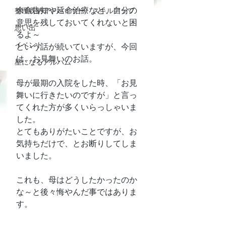
余命告知や延命治療など、自分の
整理収納アドバイザー スキルアップ
意思を残しておいてくれないと困
思い出
るよ～
イベント
という話が続いていますが、今回
は、お見舞いのお話。
星になるアルバム
母が最期の入院をした時、「お見
舞いに行きたいのですが」と言っ
てくれた方が多くいらっしゃいま
した。
とてもありがたいことですが、お
気持ちだけで、とお断りしてしま
いました。
これも、母はどうしたかったのか
な～と後々悔やんだ事ではありま
す。